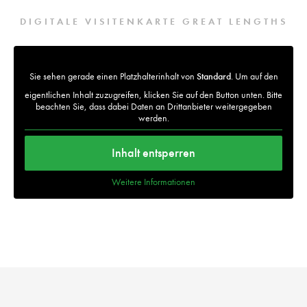
DIGITALE VISITENKARTE GREAT LENGTHS
Sie sehen gerade einen Platzhalterinhalt von
Standard
. Um auf den
eigentlichen Inhalt zuzugreifen, klicken Sie auf den Button unten. Bitte
beachten Sie, dass dabei Daten an Drittanbieter weitergegeben
werden.
Inhalt entsperren
Weitere Informationen