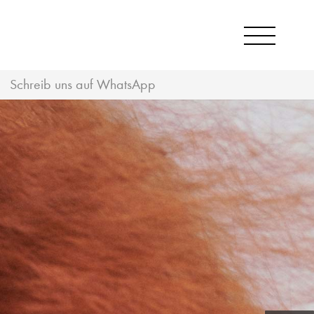
Schreib uns auf WhatsApp